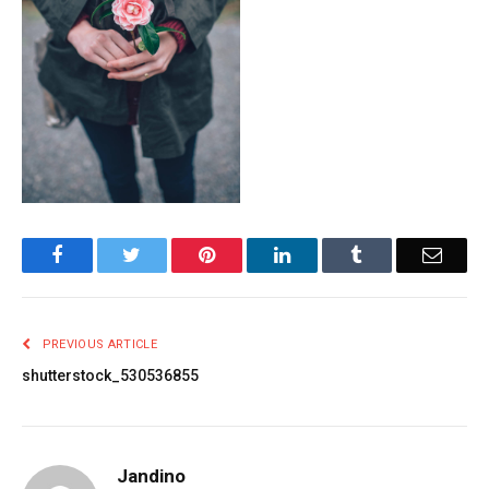
Facebook
Twitter
Pinterest
LinkedIn
Tumblr
Email
PREVIOUS ARTICLE
shutterstock_530536855
Jandino