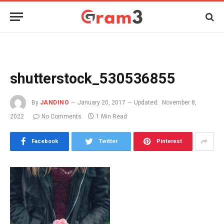
shutterstock_530536855
By
JANDINO
January 20, 2017
Updated:
November 8,
2022
No Comments
1 Min Read
Facebook
Twitter
Pinterest