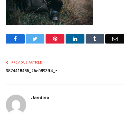
Facebook
Twitter
Pinterest
LinkedIn
Tumblr
Email
PREVIOUS ARTICLE
3874418485_26e0893ff4_z
Jandino